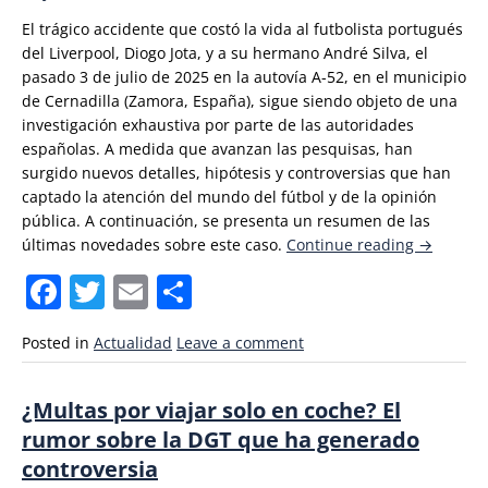
El trágico accidente que costó la vida al futbolista portugués
del Liverpool, Diogo Jota, y a su hermano André Silva, el
pasado 3 de julio de 2025 en la autovía A-52, en el municipio
de Cernadilla (Zamora, España), sigue siendo objeto de una
investigación exhaustiva por parte de las autoridades
españolas. A medida que avanzan las pesquisas, han
surgido nuevos detalles, hipótesis y controversias que han
captado la atención del mundo del fútbol y de la opinión
pública. A continuación, se presenta un resumen de las
«Últimas
últimas novedades sobre este caso.
Continue reading
→
noticias
Facebook
Twitter
Email
Compartir
sobre
la
investiga
Posted in
Actualidad
Leave a comment
del
accidente
¿Multas por viajar solo en coche? El
de
rumor sobre la DGT que ha generado
Diogo
Jota»
controversia