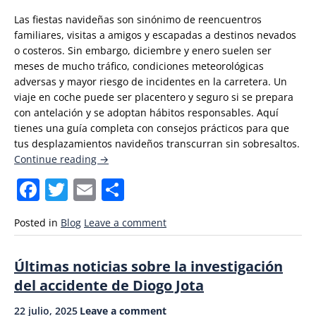
Las fiestas navideñas son sinónimo de reencuentros
familiares, visitas a amigos y escapadas a destinos nevados
o costeros. Sin embargo, diciembre y enero suelen ser
meses de mucho tráfico, condiciones meteorológicas
adversas y mayor riesgo de incidentes en la carretera. Un
viaje en coche puede ser placentero y seguro si se prepara
con antelación y se adoptan hábitos responsables. Aquí
tienes una guía completa con consejos prácticos para que
tus desplazamientos navideños transcurran sin sobresaltos.
«Consejos
Continue reading
→
para
Facebook
Twitter
Email
Compartir
viajar
en
coche
Posted in
Blog
Leave a comment
en
estas
Últimas noticias sobre la investigación
Navidades
del accidente de Diogo Jota
2025»
22 julio, 2025
Leave a comment