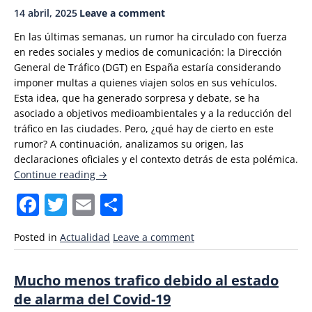
14 abril, 2025
Leave a comment
En las últimas semanas, un rumor ha circulado con fuerza
en redes sociales y medios de comunicación: la Dirección
General de Tráfico (DGT) en España estaría considerando
imponer multas a quienes viajen solos en sus vehículos.
Esta idea, que ha generado sorpresa y debate, se ha
asociado a objetivos medioambientales y a la reducción del
tráfico en las ciudades.
Pero, ¿qué hay de cierto en este
rumor? A continuación, analizamos su origen, las
declaraciones oficiales y el contexto detrás de esta polémica.
«¿Multas
Continue reading
→
por
Facebook
Twitter
Email
Compartir
viajar
solo
en
Posted in
Actualidad
Leave a comment
coche?
El
Mucho menos trafico debido al estado
rumor
de alarma del Covid-19
sobre
la