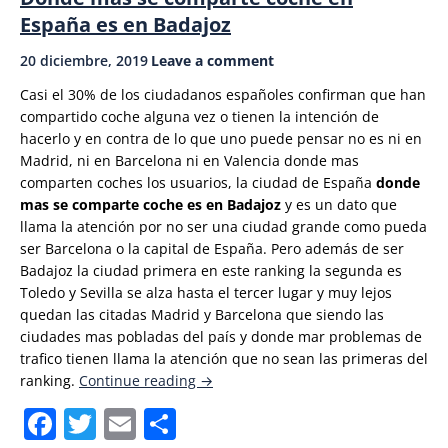
España es en Badajoz
del
Covid-
20 diciembre, 2019
Leave a comment
19»
Casi el 30% de los ciudadanos españoles confirman que han
compartido coche alguna vez o tienen la intención de
hacerlo y en contra de lo que uno puede pensar no es ni en
Madrid, ni en Barcelona ni en Valencia donde mas
comparten coches los usuarios, la ciudad de España
donde
mas se comparte coche es en Badajoz
y es un dato que
llama la atención por no ser una ciudad grande como pueda
ser Barcelona o la capital de España. Pero además de ser
Badajoz la ciudad primera en este ranking la segunda es
Toledo y Sevilla se alza hasta el tercer lugar y muy lejos
quedan las citadas Madrid y Barcelona que siendo las
ciudades mas pobladas del país y donde mar problemas de
trafico tienen llama la atención que no sean las primeras del
«Donde
ranking.
Continue reading
→
más
Facebook
Twitter
Email
Compartir
se
comparte