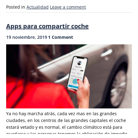
coche
Posted in
Actualidad
Leave a comment
en
España
Apps para compartir coche
es
en
19 noviembre, 2019
1 Comment
Badajoz»
Ya no hay marcha atrás, cada vez mas en las grandes
ciudades, en los centros de las grandes capitales el coche
estará vetado y es normal, el cambio climático está para
quedarse y las personas tenemos la obligación de impedir