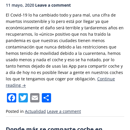
11 mayo, 2020
Leave a comment
DGT
que
El Covid-19 lo ha cambiado todo y para mal, una cifra de
ha
muertos insostenible y lo pero está por llegar ya que
generado
económicamente el daño será terrible y tardaremos años en
controversia»
recuperarnos, lo «único» positivo que nos ha traído la
pandemia es que nuestras ciudades tienen menos
contaminación que nunca debido a las restricciones que
hemos tenido de movilidad debido a la cuarentena, hemos
usado menos y nada el coche y eso se ha notado, por lo
tanto hemos dejado de usas las App para compartir coche y
a día de hoy no es posible llevar a gente en nuestros coches
los que te tengamos que coger por obligación.
Continue
«Mucho
reading
→
menos
Facebook
Twitter
Email
Compartir
trafico
debido
al
Posted in
Actualidad
Leave a comment
estado
de
Donde más se comparte coche en
alarma