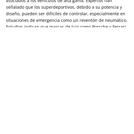
asociados a los vehículos de alta gama. Expertos han
señalado que los superdeportivos, debido a su potencia y
diseño, pueden ser difíciles de controlar, especialmente en
situaciones de emergencia como un reventón de neumático.
Estudios indican que marcas de lujo como Porsche y Ferrari
tienen un historial de mayor siniestralidad, y el caso de Jota
ha llevado a algunos a proponer regulaciones más estrictas,
como licencias especiales para conducir este tipo de
vehículos, como ya ocurre en Australia.
Reacciones y consecuencias
La muerte de Diogo Jota, una estrella del Liverpool y de la
selección portuguesa, ha conmocionado al mundo del
fútbol. Jota, quien había ganado recientemente la Premier
League 2024-25 y la Nations League 2025 con Portugal, dejó
un legado imborrable. Su club ha anunciado que pagará
íntegramente los dos años restantes de su contrato a su
familia, en un gesto de solidaridad. Jota, padre de tres niños
y recién casado con Rute Cardoso el 22 de junio, fue
despedido con honores en su natal Gondomar, Portugal,