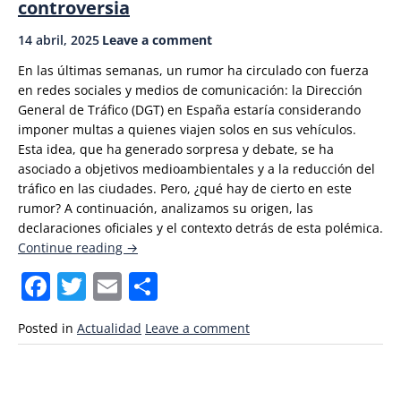
controversia
14 abril, 2025
Leave a comment
En las últimas semanas, un rumor ha circulado con fuerza
en redes sociales y medios de comunicación: la Dirección
General de Tráfico (DGT) en España estaría considerando
imponer multas a quienes viajen solos en sus vehículos.
Esta idea, que ha generado sorpresa y debate, se ha
asociado a objetivos medioambientales y a la reducción del
tráfico en las ciudades.
Pero, ¿qué hay de cierto en este
rumor? A continuación, analizamos su origen, las
declaraciones oficiales y el contexto detrás de esta polémica.
«¿Multas
Continue reading
→
por
Facebook
Twitter
Email
Compartir
viajar
solo
en
Posted in
Actualidad
Leave a comment
coche?
El
rumor