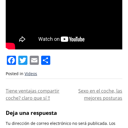
Facebook
Twitter
Email
Compartir
Posted in
Videos
Navegación
Tiene ventajas compartir
Sexo en el coche, las
coche? claro que sí !!
mejores posturas
de
entradas
Deja una respuesta
Tu dirección de correo electrónico no será publicada.
Los